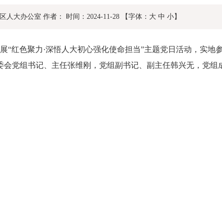
区人大办公室
作者：
时间：2024-11-28
【字体：
大
中
小
】
开展“红色聚力·深悟人大初心强化使命担当”主题党日活动，实
委会党组书记、主任张维刚，党组副书记、副主任韩兴无，党组