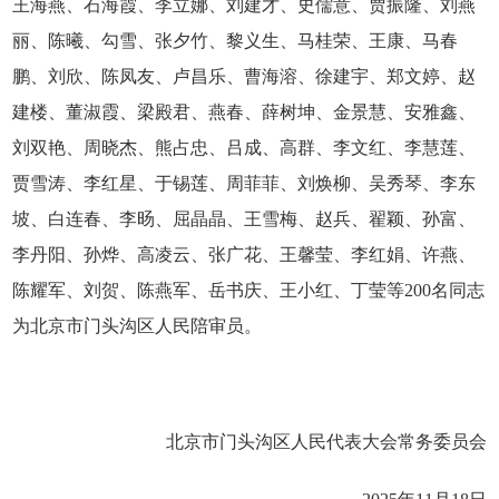
王海燕、石海霞、李立娜、刘建才、史儒意、贾振隆、刘燕
丽、陈曦、勾雪、张夕竹、黎义生、马桂荣、王康、马春
鹏、刘欣、陈凤友、卢昌乐、曹海溶、徐建宇、郑文婷、赵
建楼、董淑霞、梁殿君、燕春、薛树坤、金景慧、安雅鑫、
刘双艳、周晓杰、熊占忠、吕成、高群、李文红、李慧莲、
贾雪涛、李红星、于锡莲、周菲菲、刘焕柳、吴秀琴、李东
坡、白连春、李旸、屈晶晶、王雪梅、赵兵、翟颖、孙富、
李丹阳、孙烨、高凌云、张广花、王馨莹、李红娟、许燕、
陈耀军、刘贺、陈燕军、岳书庆、王小红、丁莹等200名同志
为北京市门头沟区人民陪审员。
北京市门头沟区人民代表大会常务委员会