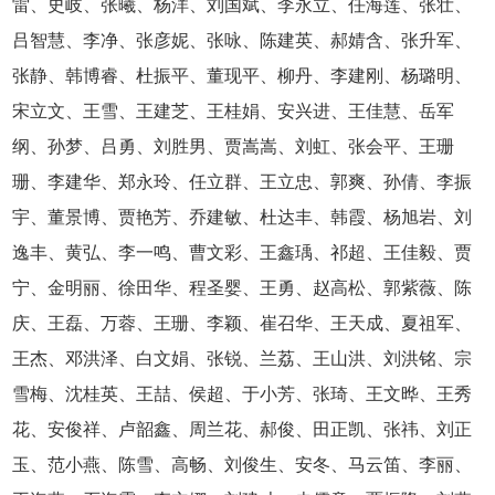
雷、史岐、张曦、杨洋、刘国斌、李永立、任海莲、张壮、
吕智慧、李净、张彦妮、张咏、陈建英、郝婧含、张升军、
张静、韩博睿、杜振平、董现平、柳丹、李建刚、杨璐明、
宋立文、王雪、王建芝、王桂娟、安兴进、王佳慧、岳军
纲、孙梦、吕勇、刘胜男、贾嵩嵩、刘虹、张会平、王珊
珊、李建华、郑永玲、任立群、王立忠、郭爽、孙倩、李振
宇、董景博、贾艳芳、乔建敏、杜达丰、韩霞、杨旭岩、刘
逸丰、黄弘、李一鸣、曹文彩、王鑫瑀、祁超、王佳毅、贾
宁、金明丽、徐田华、程圣婴、王勇、赵高松、郭紫薇、陈
庆、王磊、万蓉、王珊、李颖、崔召华、王天成、夏祖军、
王杰、邓洪泽、白文娟、张锐、兰荔、王山洪、刘洪铭、宗
雪梅、沈桂英、王喆、侯超、于小芳、张琦、王文晔、王秀
花、安俊祥、卢韶鑫、周兰花、郝俊、田正凯、张祎、刘正
玉、范小燕、陈雪、高畅、刘俊生、安冬、马云笛、李丽、